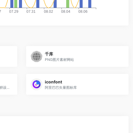
千库
PNG图片素材网站
iconfont
站酷 (ZCOOL)，中国设计师互动平台。深耕设计领域十五年，站酷聚集了1300万设计师、摄影师、插画师、艺术家、创意人，设计创意群体中具有较高的影响力与号召力。
阿里巴巴矢量图标库