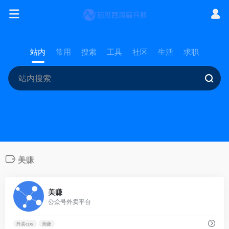
站内
常用
搜索
工具
社区
生活
求职
美赚
0
美赚
公众号外卖平台
外卖cps
美赚