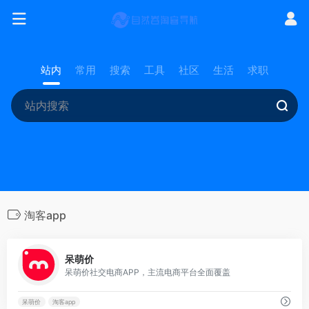
站内
常用
搜索
工具
社区
生活
求职
淘客app
0
呆萌价
呆萌价社交电商APP，主流电商平台全面覆盖
呆萌价
淘客app