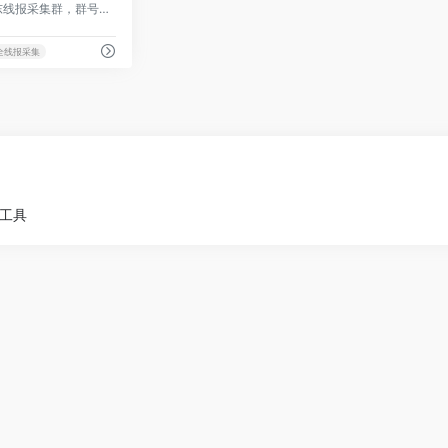
最快最全最优质的的京东线报采集群，群号747617685，免费开放采集！
全线报采集
小工具