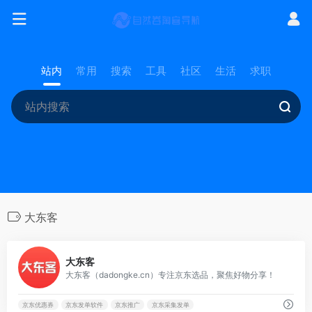
站内
常用
搜索
工具
社区
生活
求职
大东客
0
大东客
大东客（dadongke.cn）专注京东选品，聚焦好物分享！
京东优惠券
京东发单软件
京东推广
京东采集发单