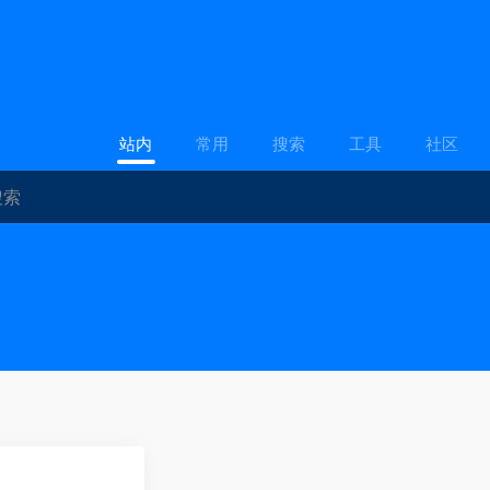
站内
常用
搜索
工具
社区
0